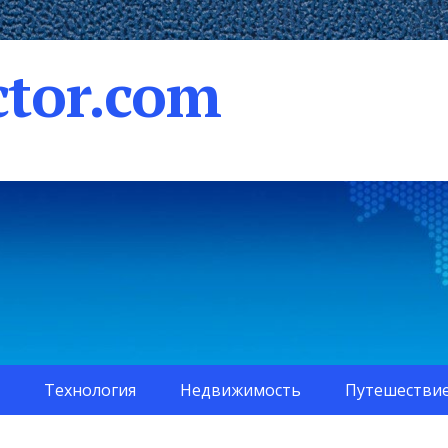
tor.com
Технология
Недвижимость
Путешестви