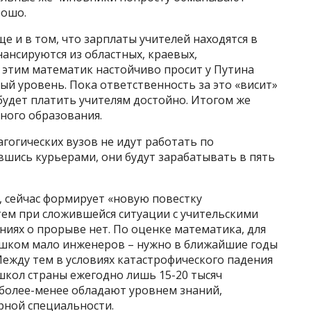
рошо.
е и в том, что зарплаты учителей находятся в
ансируются из областных, краевых,
с этим математик настойчиво просит у Путина
ый уровень. Пока ответственность за это «висит»
 будет платить учителям достойно. Итогом же
ного образования.
гогических вузов не идут работать по
ившись курьерами, они будут зарабатывать в пять
, сейчас формирует «новую повестку
тем при сложившейся ситуации с учительскими
ниях о прорыве нет. По оценке математика, для
ишком мало инженеров – нужно в ближайшие годы
ежду тем в условиях катастрофического падения
школ страны ежегодно лишь 15-20 тысяч
более-менее обладают уровнем знаний,
рной специальности.