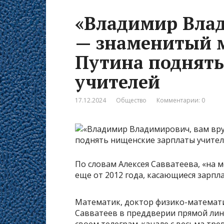
«Владимир Влад
— знаменитый 
Путина поднять
учителей
17.12.2024
Общество
Комментарии: 0
По словам Алексея Савватеева, «на 
еще от 2012 года, касающиеся зарп
Математик, доктор физико-математи
Савватеев в преддверии прямой лин
своем телеграм-канале с весьма тр