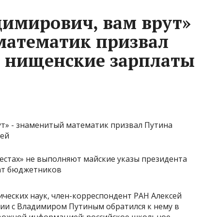
имирович, вам врут»
математик призвал
 нищенские зарплаты
местах» не выполняют майские указы президента
лат бюджетников
ческих наук, член-корреспондент РАН Алексей
ии с Владимиром Путиным обратился к нему в
евожной информацией: российское школьное