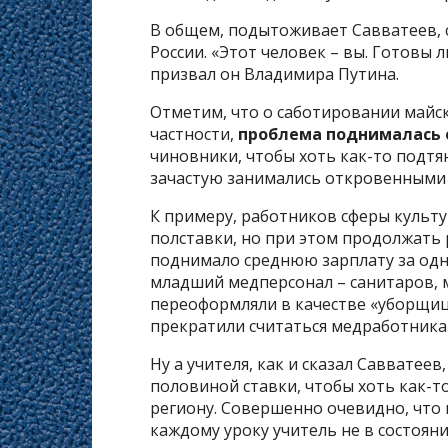
В общем, подытоживает Савватеев, 
России. «Этот человек – вы. Готовы 
призвал он Владимира Путина.
Отметим, что о саботировании майск
частности,
проблема поднималась е
чиновники, чтобы хоть как-то подтя
зачастую занимались откровенными
К примеру, работников сферы культу
полставки, но при этом продолжать р
поднимало среднюю зарплату за одн
младший медперсонал – санитаров, 
переоформляли в качестве «уборщиц»
прекратили считаться медработникам
Ну а учителя, как и сказал Савватеев
половиной ставки, чтобы хоть как-т
региону. Совершенно очевидно, что
каждому уроку учитель не в состояни