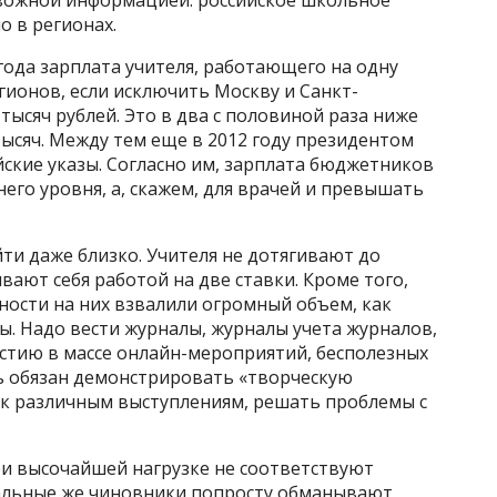
о в регионах.
 года зарплата учителя, работающего на одну
гионов, если исключить Москву и Санкт-
 тысяч рублей. Это в два с половиной раза ниже
тысяч. Между тем еще в 2012 году президентом
ские указы. Согласно им, зарплата бюджетников
его уровня, а, скажем, для врачей и превышать
йти даже близко. Учителя не дотягивают до
вают себя работой на две ставки. Кроме того,
ности на них взвалили огромный объем, как
ы. Надо вести журналы, журналы учета журналов,
астию в массе онлайн-мероприятий, бесполезных
ль обязан демонстрировать «творческую
 к различным выступлениям, решать проблемы с
ри высочайшей нагрузке не соответствуют
альные же чиновники попросту обманывают