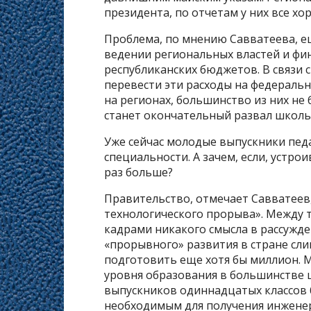
президента, по отчетам у них все хо
Проблема, по мнению Савватеева, ещ
ведении региональных властей и фин
республиканских бюджетов. В связи 
перевести эти расходы на федеральн
на регионах, большинство из них не
станет окончательный развал школь
Уже сейчас молодые выпускники педа
специальности. А зачем, если, устро
раз больше?
Правительство, отмечает Савватеев
технологического прорыва». Между 
кадрами никакого смысла в рассужде
«прорывного» развития в стране сл
подготовить еще хотя бы миллион. М
уровня образования в большинстве 
выпускников одиннадцатых классов 
необходимым для получения инжене