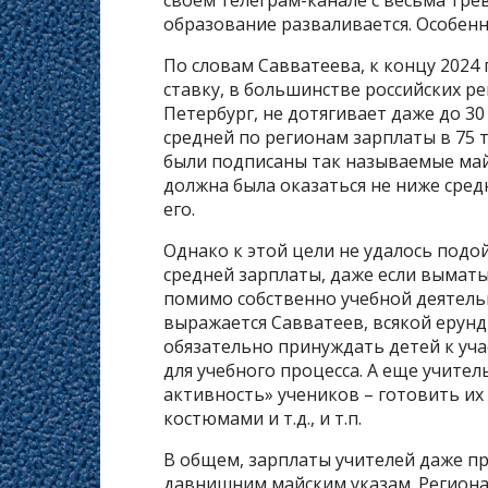
образование разваливается. Особенн
По словам Савватеева, к концу 2024
ставку, в большинстве российских ре
Петербург, не дотягивает даже до 30
средней по регионам зарплаты в 75 
были подписаны так называемые май
должна была оказаться не ниже средн
его.
Однако к этой цели не удалось подо
средней зарплаты, даже если выматы
помимо собственно учебной деятель
выражается Савватеев, всякой ерунд
обязательно принуждать детей к уч
для учебного процесса. А еще учите
активность» учеников – готовить их
костюмами и т.д., и т.п.
В общем, зарплаты учителей даже п
давнишним майским указам. Регион