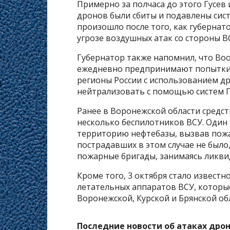
Примерно за полчаса до этого Гусев
дронов были сбиты и подавлены сис
произошло после того, как губерна
угрозе воздушных атак со стороны В
Губернатор также напомнил, что Во
ежедневно предпринимают попытки
регионы России с использованием др
нейтрализовать с помощью систем 
Ранее в Воронежской области средс
несколько беспилотников ВСУ. Один 
территорию нефтебазы, вызвав пожар
пострадавших в этом случае не было
пожарные бригады, занимаясь ликви
Кроме того, 3 октября стало известн
летательных аппаратов ВСУ, которы
Воронежской, Курской и Брянской обл
Последние новости об атаках дро