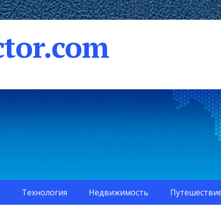
tor.com
Технология
Недвижимость
Путешестви