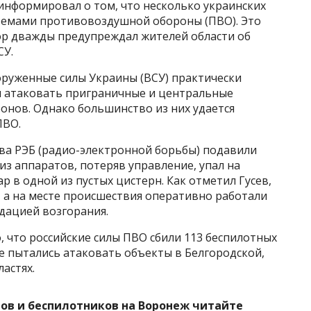
 информировал о том, что несколько украинских
темами противовоздушной обороны (ПВО). Это
тор дважды предупреждал жителей области об
СУ.
оруженные силы Украины (ВСУ) практически
 атаковать приграничные и центральные
онов. Однако большинство из них удается
ПВО.
тва РЭБ (радио-электронной борьбы) подавили
из аппаратов, потеряв управление, упал на
 в одной из пустых цистерн. Как отметил Гусев,
, а на месте происшествия оперативно работали
дацией возгорания.
о, что российские силы ПВО сбили 113 беспилотных
е пытались атаковать объекты в Белгородской,
астях.
нов и беспилотников на Воронеж читайте